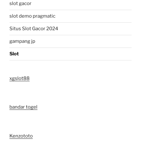
slot gacor
slot demo pragmatic
Situs Slot Gacor 2024
gampang jp
Slot
xgslot88
bandar togel
Kenzototo