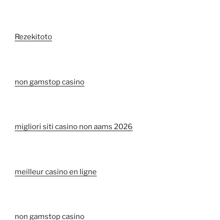
Rezekitoto
non gamstop casino
migliori siti casino non aams 2026
meilleur casino en ligne
non gamstop casino