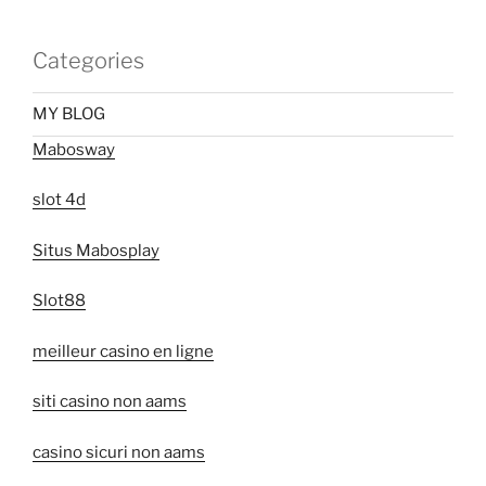
Categories
MY BLOG
Mabosway
slot 4d
Situs Mabosplay
Slot88
meilleur casino en ligne
siti casino non aams
casino sicuri non aams