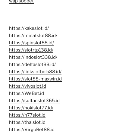
wap sbobet
https://kakeslot.id/
https://minatslot88.id/
https://spinslot88.id/
https://slotrtp138.id/
https://indoslot338.id/
https://deltaslot88.id/
https://linkslotbola88.id/
https://slot88-maxwin.id
https://vivoslot.id
https://WeBet.id
https://sultanslot365.id
https://hokislot77.id/
https://n77slot.id
https://thaislot.id
https://VirgoBet88.id