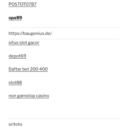
POSTOTO787
opa89
https://baugenius.de/
situs slot gacor
depot69
Daftar bet 200 400
slot88
non gamstop casino
sritoto