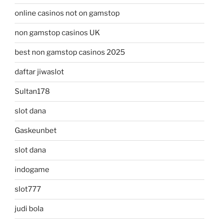
online casinos not on gamstop
non gamstop casinos UK
best non gamstop casinos 2025
daftar jiwaslot
Sultan178
slot dana
Gaskeunbet
slot dana
indogame
slot777
judi bola