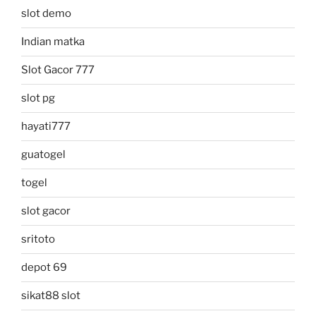
slot demo
Indian matka
Slot Gacor 777
slot pg
hayati777
guatogel
togel
slot gacor
sritoto
depot 69
sikat88 slot